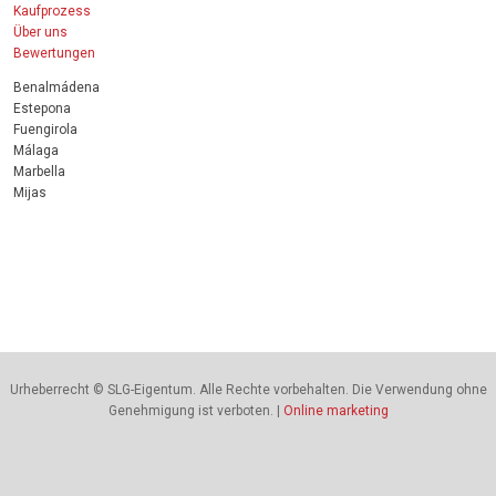
Kaufprozess
Über uns
Bewertungen
Benalmádena
Estepona
Fuengirola
Málaga
Marbella
Mijas
Urheberrecht © SLG-Eigentum. Alle Rechte vorbehalten. Die Verwendung ohne
Genehmigung ist verboten. |
Online marketing