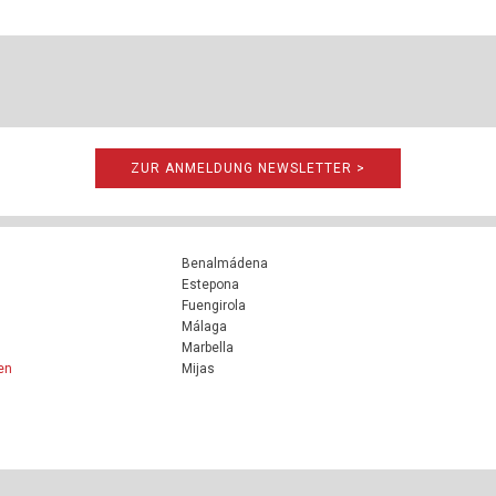
ZUR ANMELDUNG NEWSLETTER >
Benalmádena
Estepona
Fuengirola
Málaga
Marbella
en
Mijas