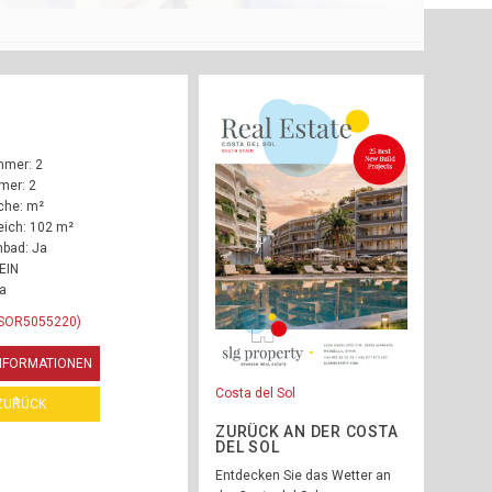
mmer: 2
mer: 2
che: m²
ich: 102 m²
bad: Ja
EIN
Ja
RSOR5055220)
INFORMATIONEN
Costa del Sol
ZURÜCK
ZURÜCK AN DER COSTA
DEL SOL
Entdecken Sie das Wetter an