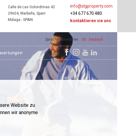
info@slgproperty.com
Calle de Las Golondrinas 42
+34 677 670 480
29604, Marbella, Spain
Málaga - SPAIN
kontaktieren sie uns
Sprache auswählen
DE - Deutsch
wertungen
nsere Website zu
önnen wir anonyme