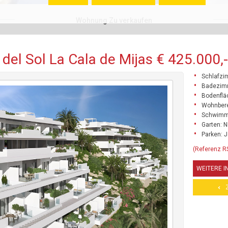
Wohnung Zu verkaufen
el Sol La Cala de Mijas € 425.000,-
Schlafzi
Badezim
Bodenflä
Wohnbere
Schwimm
Garten: N
Parken: 
(Referenz 
WEITERE 