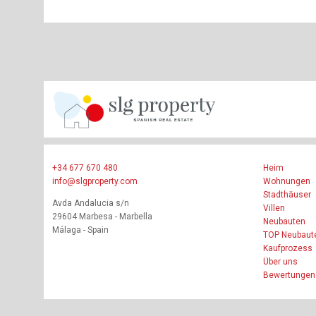
+34 677 670 480
Heim
info@slgproperty.com
Wohnungen
Stadthäuser
Avda Andalucia s/n
Villen
29604 Marbesa - Marbella
Neubauten
Málaga - Spain
TOP Neubaut
Kaufprozess
Über uns
Bewertungen