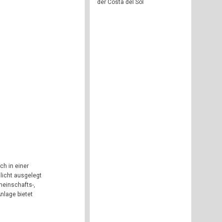
der Costa del Sol
ch in einer
licht ausgelegt
einschafts-,
nlage bietet