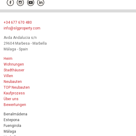
+34 677 670 480
info@slgproperty.com
Avda Andalucia s/n
29604 Marbesa - Marbella
Málaga - Spain
Heim
Wohnungen
Stadthäuser
Villen
Neubauten
TOP Neubauten
Kaufprozess
Über uns
Bewertungen
Benalmádena
Estepona
Fuengirola
Málaga