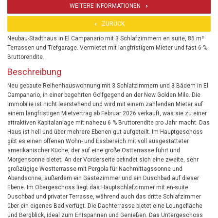
WEITERE INFORMATIONEN
ZURÜCK
Neubau-Stadthaus in El Campanario mit 3 Schlafzimmern en suite, 85 m²
Terrassen und Tiefgarage. Vermietet mit langfristigem Mieter und fast 6 %
Bruttorendite.
Beschreibung
Neu gebaute Reihenhauswohnung mit 3 Schlafzimmern und 3 Bädern in El
Campanario, in einer begehrten Golfgegend an der New Golden Mile. Die
Immobilie ist nicht leerstehend und wird mit einem zahlenden Mieter auf
einem langfristigen Mietvertrag ab Februar 2026 verkauft, was sie zu einer
attraktiven Kapitalanlage mit nahezu 6 % Bruttorendite pro Jahr macht. Das
Haus ist hell und über mehrere Ebenen gut aufgeteilt. Im Hauptgeschoss
gibt es einen offenen Wohn- und Essbereich mit voll ausgestatteter
amerikanischer Küche, der auf eine große Ostterrasse führt und
Morgensonne bietet. An der Vorderseite befindet sich eine zweite, sehr
großzügige Westterrasse mit Pergola für Nachmittagssonne und
Abendsonne, außerdem ein Gästezimmer und ein Duschbad auf dieser
Ebene. Im Obergeschoss liegt das Hauptschlafzimmer mit en-suite
Duschbad und privater Terrasse, während auch das dritte Schlafzimmer
über ein eigenes Bad verfügt. Die Dachterrasse bietet eine Loungefläche
und Bergblick, ideal zum Entspannen und Genießen. Das Untergeschoss