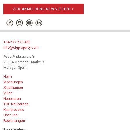
ZUR ANMELDUNG NEWSLETTER >
+34 677 670 480
info@slgproperty.com
Avda Andalucia s/n
29604 Marbesa - Marbella
Málaga - Spain
Heim
Wohnungen
Stadthäuser
Villen
Neubauten
TOP Neubauten
Kaufprozess
Über uns
Bewertungen
Benalmádena