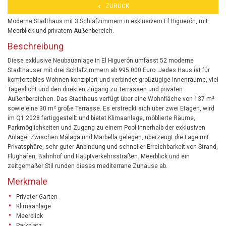
ZURÜCK
Moderne Stadthaus mit 3 Schlafzimmern in exklusivem El Higuerón, mit
Meerblick und privatem Außenbereich.
Beschreibung
Diese exklusive Neubauanlage in El Higuerón umfasst 52 moderne
Stadthäuser mit drei Schlafzimmern ab 995.000 Euro. Jedes Haus ist für
komfortables Wohnen konzipiert und verbindet großzügige Innenräume, viel
Tageslicht und den direkten Zugang zu Terrassen und privaten
Außenbereichen. Das Stadthaus verfügt über eine Wohnfläche von 137 m²
sowie eine 30 m² große Terrasse. Es erstreckt sich über zwei Etagen, wird
im Q1 2028 fertiggestellt und bietet Klimaanlage, möblierte Räume,
Parkmöglichkeiten und Zugang zu einem Pool innerhalb der exklusiven
Anlage. Zwischen Málaga und Marbella gelegen, überzeugt die Lage mit
Privatsphäre, sehr guter Anbindung und schneller Erreichbarkeit von Strand,
Flughafen, Bahnhof und Hauptverkehrsstraßen. Meerblick und ein
zeitgemäßer Stil runden dieses mediterrane Zuhause ab.
Merkmale
Privater Garten
Klimaanlage
Meerblick
Parkplatz