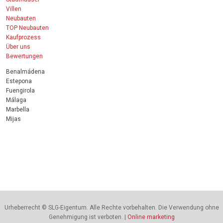
Villen
Neubauten
TOP Neubauten
Kaufprozess
Über uns
Bewertungen
Benalmádena
Estepona
Fuengirola
Málaga
Marbella
Mijas
Urheberrecht © SLG-Eigentum. Alle Rechte vorbehalten. Die Verwendung ohne
Genehmigung ist verboten. |
Online marketing