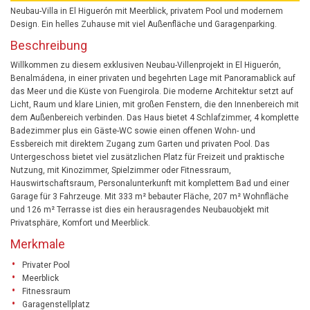
Neubau-Villa in El Higuerón mit Meerblick, privatem Pool und modernem
Design. Ein helles Zuhause mit viel Außenfläche und Garagenparking.
Beschreibung
Willkommen zu diesem exklusiven Neubau-Villenprojekt in El Higuerón,
Benalmádena, in einer privaten und begehrten Lage mit Panoramablick auf
das Meer und die Küste von Fuengirola. Die moderne Architektur setzt auf
Licht, Raum und klare Linien, mit großen Fenstern, die den Innenbereich mit
dem Außenbereich verbinden. Das Haus bietet 4 Schlafzimmer, 4 komplette
Badezimmer plus ein Gäste-WC sowie einen offenen Wohn- und
Essbereich mit direktem Zugang zum Garten und privaten Pool. Das
Untergeschoss bietet viel zusätzlichen Platz für Freizeit und praktische
Nutzung, mit Kinozimmer, Spielzimmer oder Fitnessraum,
Hauswirtschaftsraum, Personalunterkunft mit komplettem Bad und einer
Garage für 3 Fahrzeuge. Mit 333 m² bebauter Fläche, 207 m² Wohnfläche
und 126 m² Terrasse ist dies ein herausragendes Neubauobjekt mit
Privatsphäre, Komfort und Meerblick.
Merkmale
Privater Pool
Meerblick
Fitnessraum
Garagenstellplatz