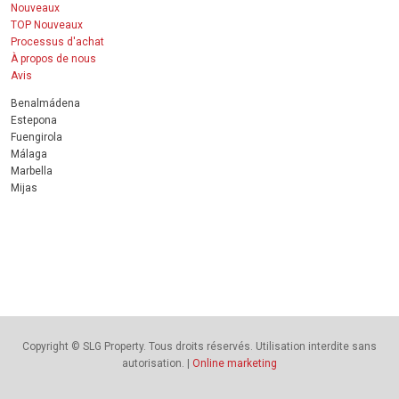
Nouveaux
TOP Nouveaux
Processus d'achat
À propos de nous
Avis
Benalmádena
Estepona
Fuengirola
Málaga
Marbella
Mijas
Copyright © SLG Property. Tous droits réservés. Utilisation interdite sans
autorisation. |
Online marketing