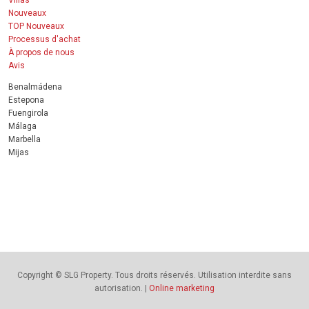
Nouveaux
TOP Nouveaux
Processus d'achat
À propos de nous
Avis
Benalmádena
Estepona
Fuengirola
Málaga
Marbella
Mijas
Copyright © SLG Property. Tous droits réservés. Utilisation interdite sans
autorisation. |
Online marketing