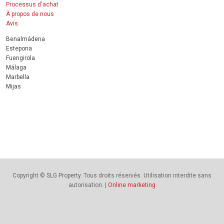
Processus d'achat
À propos de nous
Avis
Benalmádena
Estepona
Fuengirola
Málaga
Marbella
Mijas
Copyright © SLG Property. Tous droits réservés. Utilisation interdite sans
autorisation. |
Online marketing