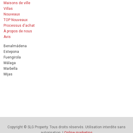
Maisons de ville
Villas
Nouveaux
TOP Nouveaux
Processus d'achat
À propos de nous
Avis
Benalmádena
Estepona
Fuengirola
Málaga
Marbella
Mijas
Copyright © SLG Property. Tous droits réservés. Utilisation interdite sans
autorisation. |
Online marketing