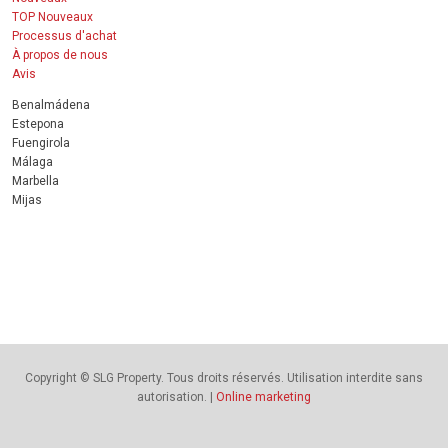
TOP Nouveaux
Processus d'achat
À propos de nous
Avis
Benalmádena
Estepona
Fuengirola
Málaga
Marbella
Mijas
Copyright © SLG Property. Tous droits réservés. Utilisation interdite sans
autorisation. |
Online marketing