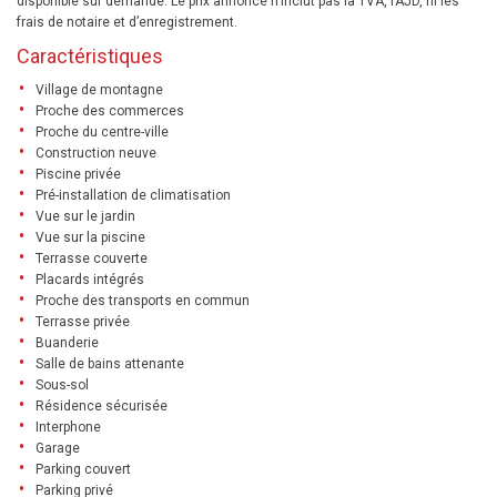
disponible sur demande. Le prix annoncé n’inclut pas la TVA, l’AJD, ni les
frais de notaire et d’enregistrement.
Caractéristiques
Village de montagne
Proche des commerces
Proche du centre-ville
Construction neuve
Piscine privée
Pré-installation de climatisation
Vue sur le jardin
Vue sur la piscine
Terrasse couverte
Placards intégrés
Proche des transports en commun
Terrasse privée
Buanderie
Salle de bains attenante
Sous-sol
Résidence sécurisée
Interphone
Garage
Parking couvert
Parking privé