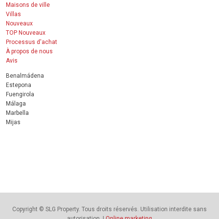
Maisons de ville
Villas
Nouveaux
TOP Nouveaux
Processus d'achat
À propos de nous
Avis
Benalmádena
Estepona
Fuengirola
Málaga
Marbella
Mijas
Copyright © SLG Property. Tous droits réservés. Utilisation interdite sans
autorisation. |
Online marketing