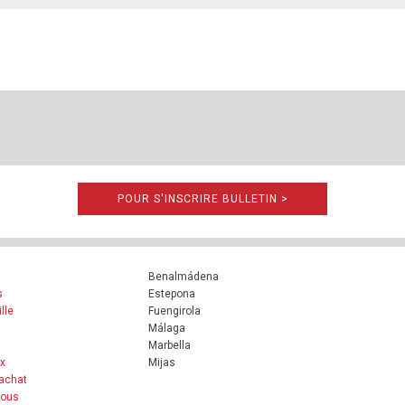
POUR S'INSCRIRE BULLETIN >
Benalmádena
s
Estepona
lle
Fuengirola
Málaga
Marbella
x
Mijas
achat
nous