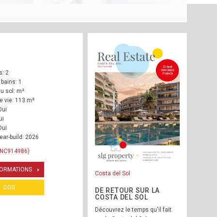
: 2
 bains: 1
u sol: m²
e vie: 113 m²
Oui
ui
Oui
ear-build: 2026
INC914986)
FORMATIONS
Costa del Sol
DOS
DE RETOUR SUR LA
COSTA DEL SOL
Découvrez le temps qu'il fait