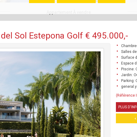
Appartement À vendre
del Sol Estepona Golf € 495.000,-
Chambres
Salles de
Surface d
Espace d
Piscine: 
Jardin: O
Parking: 
general.y
(Référence 
PLUS D'IN