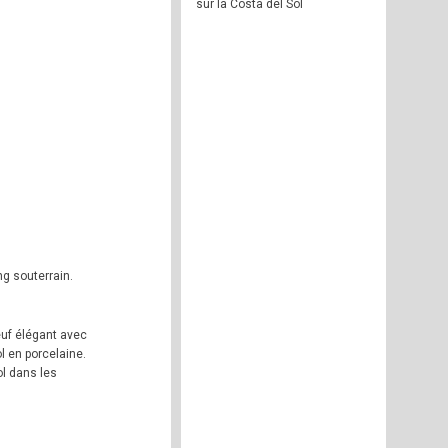
sur la Costa del Sol
g souterrain.
euf élégant avec
ol en porcelaine.
l dans les