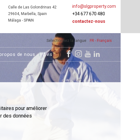
info@slgproperty.com
Calle de Las Golondrinas 42
+34 677 670 480
29604, Marbella, Spain
Málaga - SPAIN
contactez-nous
Sélectionnez la langue
FR - Français
propos de nous
Avis
itaires pour améliorer
er des données