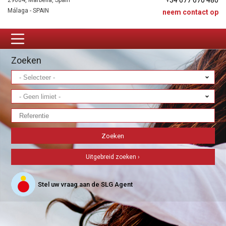
+34 677 670 480
29604, Marbella, Spain
Málaga - SPAIN
neem contact op
Zoeken
Uitgebreid zoeken ›
Stel uw vraag aan de SLG Agent