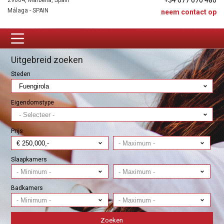
+34 677 670 480
29604, Marbella, Spain
Málaga - SPAIN
neem contact op
Uitgebreid zoeken
Steden
Eigendomstype
Prijs
Slaapkamers
Badkamers