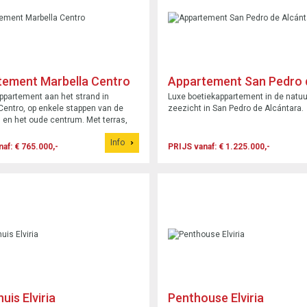
tement Marbella Centro
Appartement San Pedro 
Alcántara
partement aan het strand in
Luxe boetiekappartement in de natu
Centro, op enkele stappen van de
zeezicht in San Pedro de Alcántara.
 en het oude centrum. Met terras,
parking en luxe voorzieningen
Info
af: € 765.000,-
PRIJS vanaf: € 1.225.000,-
uis Elviria
Penthouse Elviria