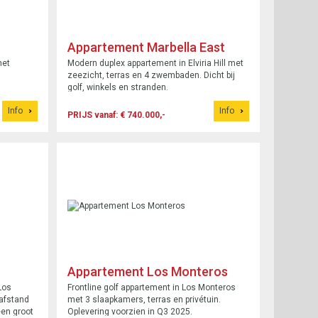
Appartement Marbella East
met
Modern duplex appartement in Elviria Hill met
zeezicht, terras en 4 zwembaden. Dicht bij
golf, winkels en stranden.
Info
Info
PRIJS vanaf: € 740.000,-
Appartement Los Monteros
Los
Frontline golf appartement in Los Monteros
pafstand
met 3 slaapkamers, terras en privétuin.
een groot
Oplevering voorzien in Q3 2025.