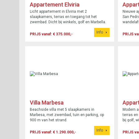
Appartement Elviria
Appar
Alcánt
Licht appartement in Elviria met 2
Nieuwe a
slaapkamers, terras en toegang tot het
San Pedro
zwembad. Dicht bij winkels, golf en Marbella.
wandelafs
Info
PRIJS vanaf: € 375.000,-
PRIJS van
Villa Marbesa
Appar
Beachside villa met 5 slaapkamers in
Modern a
Marbesa, met zwembad, tuin en parking, op
terras e
900 m van het strand.
bij golf, 
Info
PRIJS vanaf: € 1.290.000,-
PRIJS van