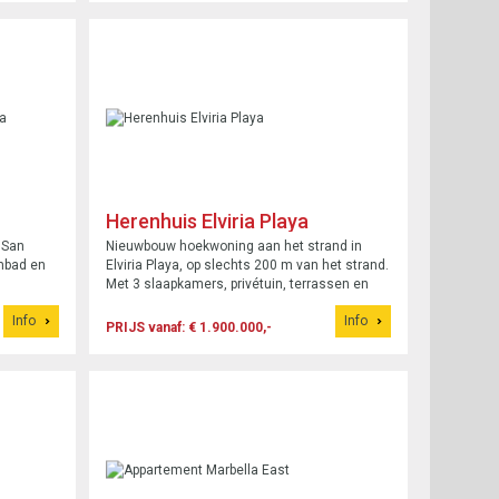
Herenhuis Elviria Playa
 San
Nieuwbouw hoekwoning aan het strand in
mbad en
Elviria Playa, op slechts 200 m van het strand.
Met 3 slaapkamers, privétuin, terrassen en
gemeenschappelijk zwembad.
Info
Info
PRIJS vanaf: € 1.900.000,-