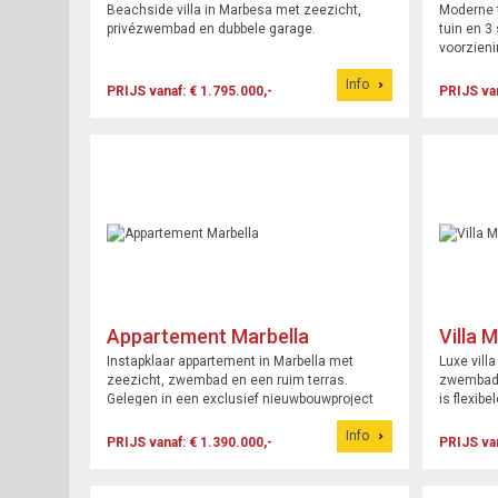
Beachside villa in Marbesa met zeezicht,
Moderne 
privézwembad en dubbele garage.
tuin en 3
voorzieni
Info
PRIJS vanaf: € 1.795.000,-
PRIJS van
Appartement Marbella
Villa 
Instapklaar appartement in Marbella met
Luxe vill
zeezicht, zwembad en een ruim terras.
zwembad e
Gelegen in een exclusief nieuwbouwproject
is flexibe
dicht bij golf, scholen en voorzieningen
Info
PRIJS vanaf: € 1.390.000,-
PRIJS van