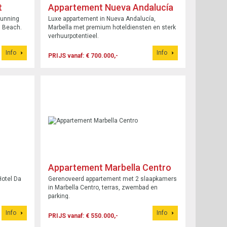
t
Appartement Nueva Andalucía
gunning
Luxe appartement in Nueva Andalucía,
ki Beach.
Marbella met premium hoteldiensten en sterk
verhuurpotentieel.
Info
Info
PRIJS vanaf: € 700.000,-
Appartement Marbella Centro
 Hotel Da
Gerenoveerd appartement met 2 slaapkamers
in Marbella Centro, terras, zwembad en
parking.
Info
Info
PRIJS vanaf: € 550.000,-