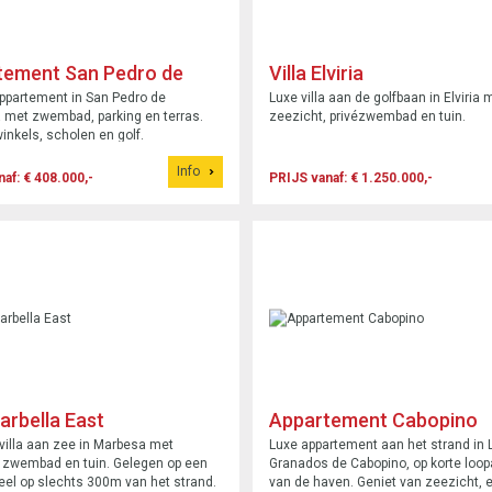
tement San Pedro de
Villa Elviria
ara
ppartement in San Pedro de
Luxe villa aan de golfbaan in Elviria 
 met zwembad, parking en terras.
zeezicht, privézwembad en tuin.
winkels, scholen en golf.
Info
af: € 408.000,-
PRIJS vanaf: € 1.250.000,-
Marbella East
Appartement Cabopino
illa aan zee in Marbesa met
Luxe appartement aan het strand in 
 zwembad en tuin. Gelegen op een
Granados de Cabopino, op korte loo
el op slechts 300m van het strand.
van de haven. Geniet van zeezicht, 