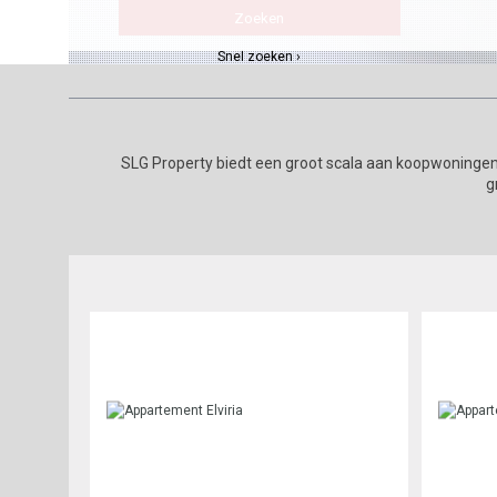
Snel zoeken ›
SLG Property biedt een groot scala aan koopwoningen
g