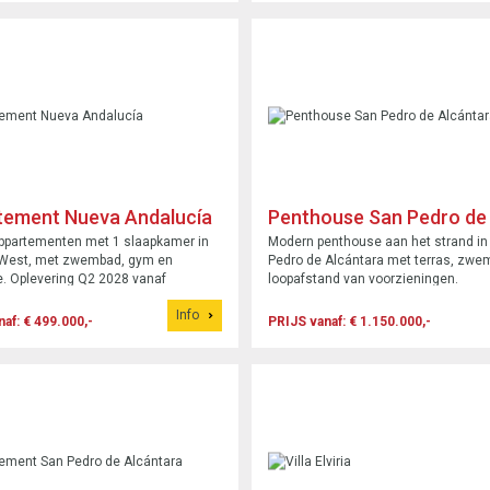
tement Nueva Andalucía
Penthouse San Pedro de
Alcántara
ppartementen met 1 slaapkamer in
Modern penthouse aan het strand in
 West, met zwembad, gym en
Pedro de Alcántara met terras, zwe
. Oplevering Q2 2028 vanaf
loopafstand van voorzieningen.
.
Info
af: € 499.000,-
PRIJS vanaf: € 1.150.000,-