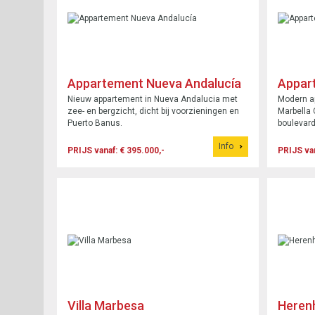
Appartement Nueva Andalucía
Appar
Nieuw appartement in Nueva Andalucia met
Modern ap
zee- en bergzicht, dicht bij voorzieningen en
Marbella 
Puerto Banus.
boulevard
zwembad, 
Info
PRIJS vanaf: € 395.000,-
PRIJS van
Villa Marbesa
Herenh