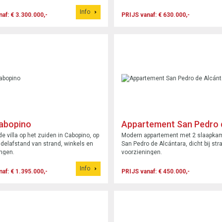
terras en resortvoorzieningen.
Info
af: € 3.300.000,-
PRIJS vanaf: € 630.000,-
Cabopino
Appartement San Pedro 
Alcántara
de villa op het zuiden in Cabopino, op
Modern appartement met 2 slaapkam
delafstand van strand, winkels en
San Pedro de Alcántara, dicht bij str
ngen.
voorzieningen.
Info
af: € 1.395.000,-
PRIJS vanaf: € 450.000,-