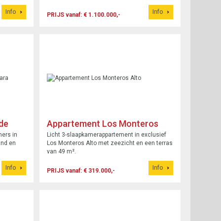
Info
Info
PRIJS vanaf: € 1.100.000,-
de
Appartement Los Monteros
Alto
ers in
Licht 3-slaapkamerappartement in exclusief
and en
Los Monteros Alto met zeezicht en een terras
van 49 m².
Info
Info
PRIJS vanaf: € 319.000,-