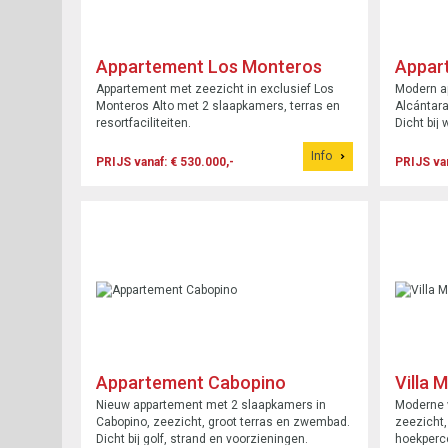
Appartement Los Monteros
Appar
Alto
Alcánt
Appartement met zeezicht in exclusief Los
Modern a
Monteros Alto met 2 slaapkamers, terras en
Alcántara
resortfaciliteiten.
Dicht bij 
Info
PRIJS vanaf: € 530.000,-
PRIJS van
Appartement Cabopino
Villa 
Nieuw appartement met 2 slaapkamers in
Moderne v
Cabopino, zeezicht, groot terras en zwembad.
zeezicht,
Dicht bij golf, strand en voorzieningen.
hoekperce