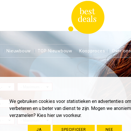
Nieuwbouw
TOP Nieuwbouw
Koopproces
Over on
s
We gebruiken cookies voor statistieken en advertenties o
verbeteren en u beter van dienst te zijn. Mogen we anoni
verzamelen? Kies hier uw voorkeur.
JA
SPECIFICEER
NEE