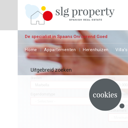
De specialist in Spaans Onroerend Goed
Home
Appartementen
Herenhuizen
Villa's
Uitgebreid zoeken
Steden
Prijs
Eigendomstype
Slaapkamer
Badkamers