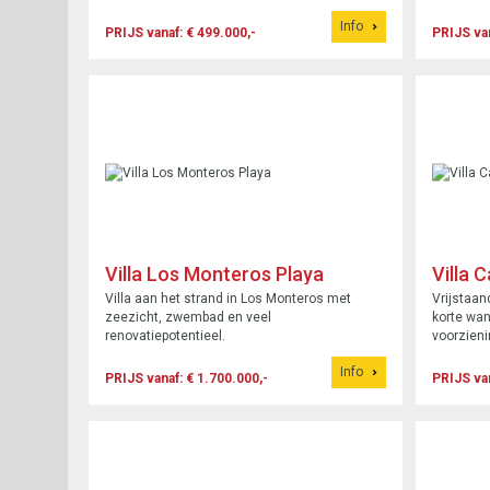
Info
PRIJS vanaf: € 499.000,-
PRIJS van
Villa Los Monteros Playa
Villa 
Villa aan het strand in Los Monteros met
Vrijstaan
zeezicht, zwembad en veel
korte wan
renovatiepotentieel.
voorzieni
Info
PRIJS vanaf: € 1.700.000,-
PRIJS van