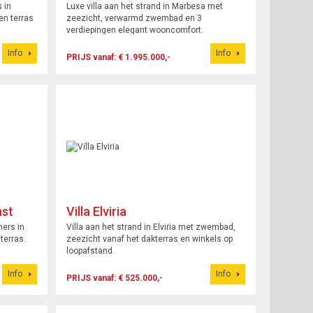
 in
Luxe villa aan het strand in Marbesa met
en terras
zeezicht, verwarmd zwembad en 3
verdiepingen elegant wooncomfort.
Info
Info
PRIJS vanaf: € 1.995.000,-
ast
Villa Elviria
ers in
Villa aan het strand in Elviria met zwembad,
terras.
zeezicht vanaf het dakterras en winkels op
loopafstand.
Info
Info
PRIJS vanaf: € 525.000,-