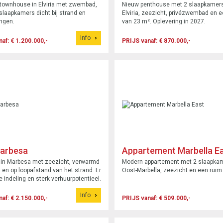
townhouse in Elviria met zwembad,
Nieuw penthouse met 2 slaapkamers
 slaapkamers dicht bij strand en
Elviria, zeezicht, privézwembad en e
ngen.
van 23 m². Oplevering in 2027.
Info
af: € 1.200.000,-
PRIJS vanaf: € 870.000,-
Marbesa
Appartement Marbella E
a in Marbesa met zeezicht, verwarmd
Modern appartement met 2 slaapkam
n op loopafstand van het strand. Er
Oost-Marbella, zeezicht en een ruim 
le indeling en sterk verhuurpotentieel.
Info
af: € 2.150.000,-
PRIJS vanaf: € 509.000,-