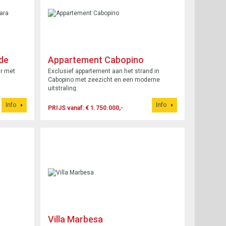
de
Appartement Cabopino
ur met
Exclusief appartement aan het strand in
Cabopino met zeezicht en een moderne
uitstraling.
Info
Info
PRIJS vanaf: € 1.750.000,-
Villa Marbesa